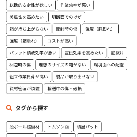
総括的安定性が欲しい
作業効率が悪い
美粧性を高めたい
切断面でのけが
箱が持ち上がらない
開封時の傷
強度（胴膨れ）
強度（箱潰れ）
コストが高い
パレット積載効率が悪い
宣伝効果を高めたい
底抜け
梱包時の傷
理想のサイズの箱がない
環境面への配慮
組立作業負荷が高い
製品が取り出せない
資材管理が煩雑
輸送中の傷・破損
タグから探す
段ボール緩衝材
トムソン函
積層パット