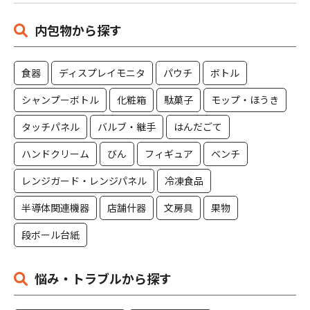
内包物から探す
食器
ディスプレイモニタ
パウチ
ボトル
シャンプーボトル
化粧箱
駄菓子
モップ・ほうき
タッチパネル
バルブ・継手
はんだごて
ハンドクリーム
びん
フィギュア
ベンチ
レンジガード・レンジパネル
冷凍食品
半導体関連機器
店舗什器
文房具
果物
段ボール台紙
悩み・トラブルから探す