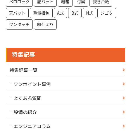
ベロロック
底パット
組箱
付属
抜き台紙
天パット
重量梱包
A式
B式
N式
ジゴク
ワンタッチ
組仕切り
特集記事
特集記事一覧
ワンポイント事例
よくある質問
設備の紹介
エンジニアコラム