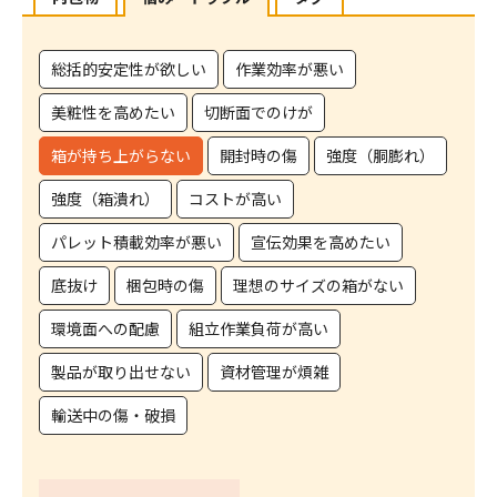
総括的安定性が欲しい
作業効率が悪い
美粧性を高めたい
切断面でのけが
箱が持ち上がらない
開封時の傷
強度（胴膨れ）
強度（箱潰れ）
コストが高い
パレット積載効率が悪い
宣伝効果を高めたい
底抜け
梱包時の傷
理想のサイズの箱がない
環境面への配慮
組立作業負荷が高い
製品が取り出せない
資材管理が煩雑
輸送中の傷・破損