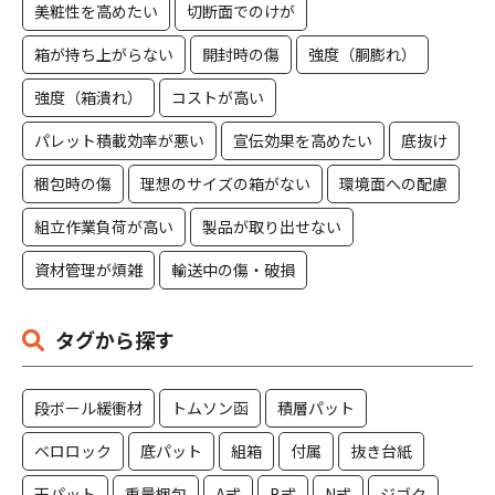
美粧性を高めたい
切断面でのけが
箱が持ち上がらない
開封時の傷
強度（胴膨れ）
強度（箱潰れ）
コストが高い
パレット積載効率が悪い
宣伝効果を高めたい
底抜け
梱包時の傷
理想のサイズの箱がない
環境面への配慮
組立作業負荷が高い
製品が取り出せない
資材管理が煩雑
輸送中の傷・破損
タグから探す
段ボール緩衝材
トムソン函
積層パット
ベロロック
底パット
組箱
付属
抜き台紙
天パット
重量梱包
A式
B式
N式
ジゴク