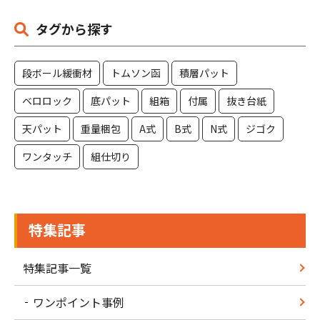
タグから探す
段ボール緩衝材
トムソン函
積層パット
ベロロック
底パット
組箱
付属
抜き台紙
天パット
重量梱包
A式
B式
N式
ジゴク
ワンタッチ
組仕切り
特集記事
特集記事一覧
ワンポイント事例