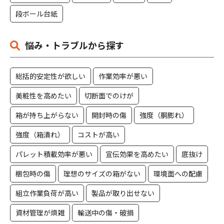
段ボール台紙
悩み・トラブルから探す
総括的安定性が欲しい
作業効率が悪い
美粧性を高めたい
切断面でのけが
箱が持ち上がらない
開封時の傷
強度（胴膨れ）
強度（箱潰れ）
コストが高い
パレット積載効率が悪い
宣伝効果を高めたい
底抜け
梱包時の傷
理想のサイズの箱がない
環境面への配慮
組立作業負荷が高い
製品が取り出せない
資材管理が煩雑
輸送中の傷・破損