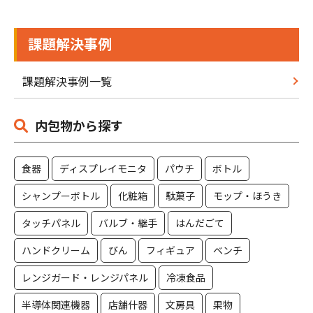
課題解決事例
課題解決事例一覧
内包物から探す
食器
ディスプレイモニタ
パウチ
ボトル
シャンプーボトル
化粧箱
駄菓子
モップ・ほうき
タッチパネル
バルブ・継手
はんだごて
ハンドクリーム
びん
フィギュア
ベンチ
レンジガード・レンジパネル
冷凍食品
半導体関連機器
店舗什器
文房具
果物