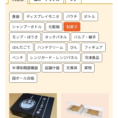
食器
ディスプレイモニタ
パウチ
ボトル
シャンプーボトル
化粧箱
駄菓子
モップ・ほうき
タッチパネル
バルブ・継手
はんだごて
ハンドクリーム
びん
フィギュア
ベンチ
レンジガード・レンジパネル
冷凍食品
半導体関連機器
店舗什器
文房具
果物
段ボール台紙