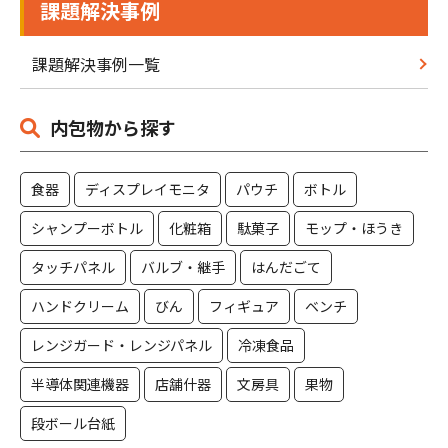
課題解決事例
課題解決事例一覧
内包物から探す
食器
ディスプレイモニタ
パウチ
ボトル
シャンプーボトル
化粧箱
駄菓子
モップ・ほうき
タッチパネル
バルブ・継手
はんだごて
ハンドクリーム
びん
フィギュア
ベンチ
レンジガード・レンジパネル
冷凍食品
半導体関連機器
店舗什器
文房具
果物
段ボール台紙