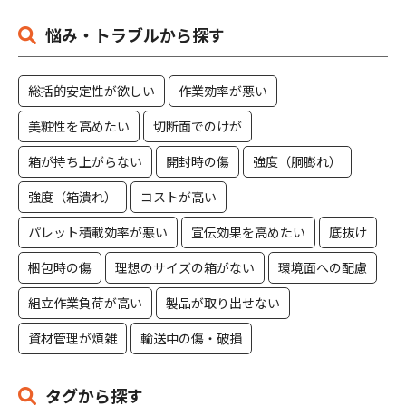
悩み・トラブルから探す
総括的安定性が欲しい
作業効率が悪い
美粧性を高めたい
切断面でのけが
箱が持ち上がらない
開封時の傷
強度（胴膨れ）
強度（箱潰れ）
コストが高い
パレット積載効率が悪い
宣伝効果を高めたい
底抜け
梱包時の傷
理想のサイズの箱がない
環境面への配慮
組立作業負荷が高い
製品が取り出せない
資材管理が煩雑
輸送中の傷・破損
タグから探す