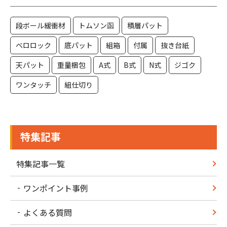
段ボール緩衝材
トムソン函
積層パット
ベロロック
底パット
組箱
付属
抜き台紙
天パット
重量梱包
A式
B式
N式
ジゴク
ワンタッチ
組仕切り
特集記事
特集記事一覧
ワンポイント事例
よくある質問