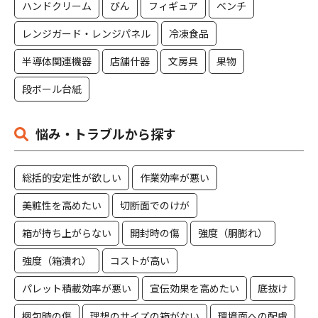
ハンドクリーム
びん
フィギュア
ベンチ
レンジガード・レンジパネル
冷凍食品
半導体関連機器
店舗什器
文房具
果物
段ボール台紙
悩み・トラブルから探す
総括的安定性が欲しい
作業効率が悪い
美粧性を高めたい
切断面でのけが
箱が持ち上がらない
開封時の傷
強度（胴膨れ）
強度（箱潰れ）
コストが高い
パレット積載効率が悪い
宣伝効果を高めたい
底抜け
梱包時の傷
理想のサイズの箱がない
環境面への配慮