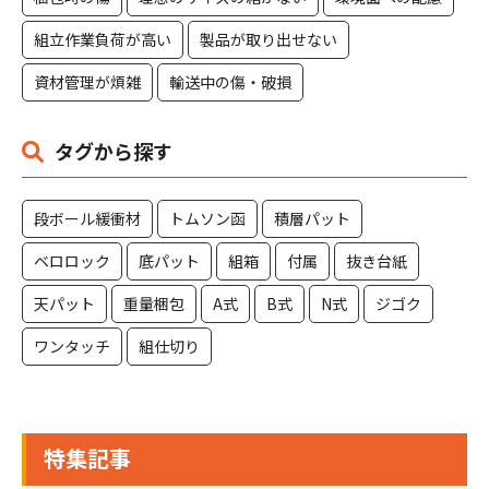
組立作業負荷が高い
製品が取り出せない
資材管理が煩雑
輸送中の傷・破損
タグから探す
段ボール緩衝材
トムソン函
積層パット
ベロロック
底パット
組箱
付属
抜き台紙
天パット
重量梱包
A式
B式
N式
ジゴク
ワンタッチ
組仕切り
特集記事