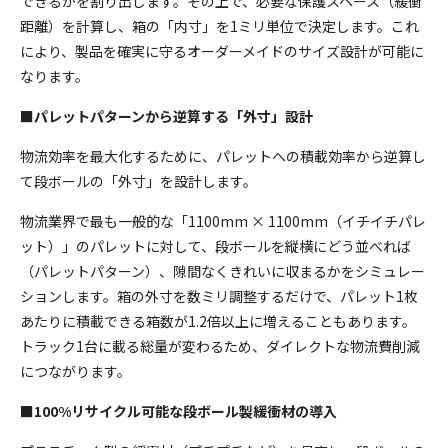
できるかを割り出します。その上で、必要な保護スペース（緩衝
距離）を計算し、箱の「内寸」を1ミリ単位で決定します。これ
により、製品を確実に守るオーダーメイドのサイズ設計が可能に
なります。
■パレットパターンから逆算する「外寸」設計
物流効率を最大化するために、パレットへの積載効率から逆算し
て段ボールの「外寸」を設計します。
物流業界で最も一般的な「1100mm × 1100mm（イチイチパレ
ット）」のパレットに対して、段ボールを縦横にどう並べれば
（パレットパターン）、隙間なくきれいに収まるかをシミュレー
ションします。箱の外寸を数ミリ調整するだけで、パレット1枚
あたりに積載できる箱数が1.2倍以上に増えることもあります。
トラック1台に載る総量が変わるため、ダイレクトな物流費削減
につながります。
■100%リサイクル可能な段ボール製緩衝材の導入