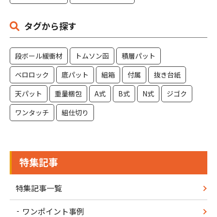
タグから探す
段ボール緩衝材
トムソン函
積層パット
ベロロック
底パット
組箱
付属
抜き台紙
天パット
重量梱包
A式
B式
N式
ジゴク
ワンタッチ
組仕切り
特集記事
特集記事一覧
ワンポイント事例