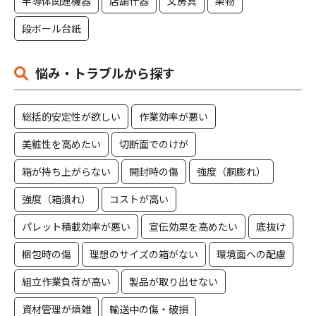
半導体関連機器
店舗什器
文房具
果物
段ボール台紙
悩み・トラブルから探す
総括的安定性が欲しい
作業効率が悪い
美粧性を高めたい
切断面でのけが
箱が持ち上がらない
開封時の傷
強度（胴膨れ）
強度（箱潰れ）
コストが高い
パレット積載効率が悪い
宣伝効果を高めたい
底抜け
梱包時の傷
理想のサイズの箱がない
環境面への配慮
組立作業負荷が高い
製品が取り出せない
資材管理が煩雑
輸送中の傷・破損