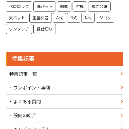
ベロロック
底パット
組箱
付属
抜き台紙
天パット
重量梱包
A式
B式
N式
ジゴク
ワンタッチ
組仕切り
特集記事
特集記事一覧
ワンポイント事例
よくある質問
設備の紹介
エンジニアコラム