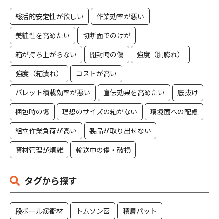
総括的安定性が欲しい
作業効率が悪い
美粧性を高めたい
切断面でのけが
箱が持ち上がらない
開封時の傷
強度（胴膨れ）
強度（箱潰れ）
コストが高い
パレット積載効率が悪い
宣伝効果を高めたい
底抜け
梱包時の傷
理想のサイズの箱がない
環境面への配慮
組立作業負荷が高い
製品が取り出せない
資材管理が煩雑
輸送中の傷・破損
タグから探す
段ボール緩衝材
トムソン函
積層パット